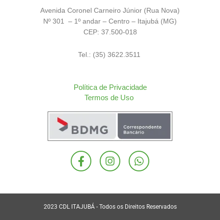
Avenida Coronel Carneiro Júnior (Rua Nova)
Nº 301 – 1º andar – Centro – Itajubá (MG)
CEP: 37.500-018
Tel.: (35) 3622.3511
Política de Privacidade
Termos de Uso
F
I
W
a
n
h
c
s
a
e
t
t
b
a
s
o
g
a
2023 CDL ITAJUBÁ - Todos os Direitos Reservados
o
r
p