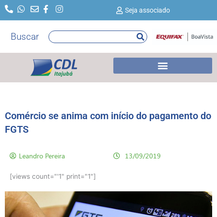
Ir
Seja associado
para
o
Buscar
Pesquisar
conteúdo
Comércio se anima com início do pagamento do
FGTS
Leandro Pereira
13/09/2019
[views count="'1" print="1"]