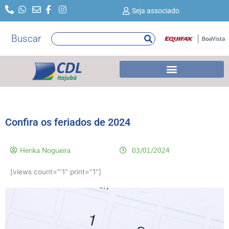
Ir
Seja associado
para
o
Buscar
Pesquisar
conteúdo
Confira os feriados de 2024
Herika Nogueira
03/01/2024
[views count="'1" print="1"]