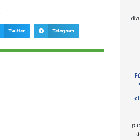
r
div
Twitter
Telegram
F
c
pu
d