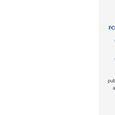
FC
pub
a