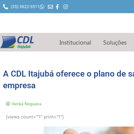
Ir
(35) 3622-3511
para
o
conteúdo
Institucional
Soluções
A CDL Itajubá oferece o plano de s
empresa
Herika Nogueira
[views count="'1" print="1"]