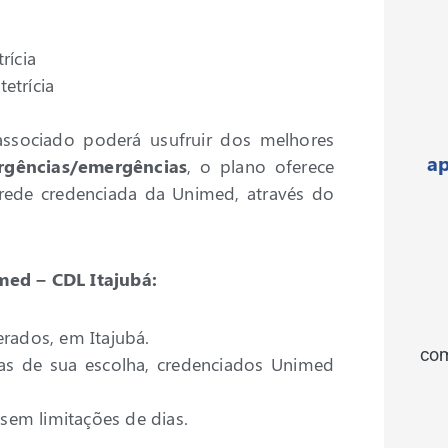
rícia
etrícia
 associado poderá usufruir dos melhores
ap
rgências/emergências
, o plano oferece
 rede credenciada da Unimed, através do
med – CDL Itajubá:
rados, em Itajubá.
com
cas de sua escolha, credenciados Unimed
 sem limitações de dias.