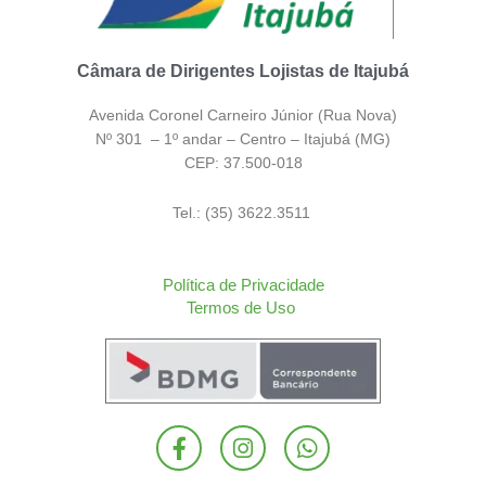
Câmara de Dirigentes Lojistas de Itajubá
Avenida Coronel Carneiro Júnior (Rua Nova)
Nº 301 – 1º andar – Centro – Itajubá (MG)
CEP: 37.500-018
Tel.: (35) 3622.3511
Política de Privacidade
Termos de Uso
F
I
W
a
n
h
c
s
a