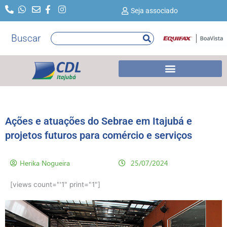
Ir
Seja associado
para
o
Buscar
Pesquisar
conteúdo
Ações e atuações do Sebrae em Itajubá e
projetos futuros para comércio e serviços
Herika Nogueira
25/07/2024
[views count="'1" print="1"]