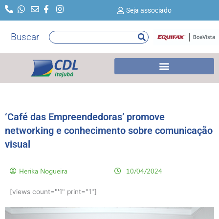
Ir
Seja associado
para
o
Buscar
Pesquisar
conteúdo
‘Café das Empreendedoras’ promove
networking e conhecimento sobre comunicação
visual
Herika Nogueira
10/04/2024
[views count="'1" print="1"]