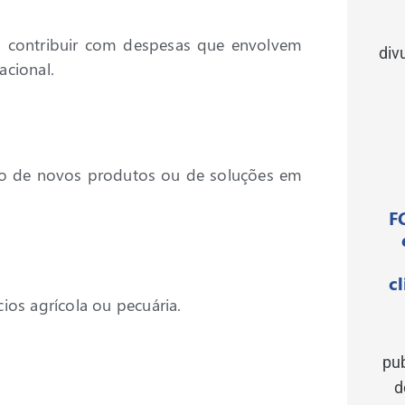
a contribuir com despesas que envolvem
div
acional.
to de novos produtos ou de soluções em
F
c
ios agrícola ou pecuária.
pu
d