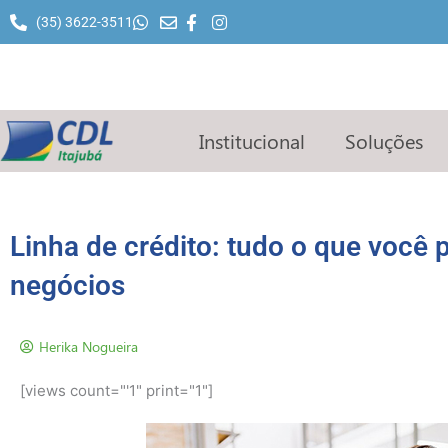
Ir
(35) 3622-3511
para
o
conteúdo
Institucional
Soluções
Linha de crédito: tudo o que você 
negócios
Herika Nogueira
[views count="'1" print="1"]