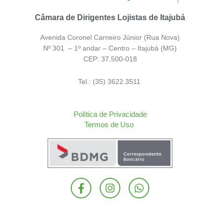
Câmara de Dirigentes Lojistas de Itajubá
Avenida Coronel Carneiro Júnior (Rua Nova)
Nº 301 – 1º andar – Centro – Itajubá (MG)
CEP: 37.500-018
Tel.: (35) 3622.3511
Política de Privacidade
Termos de Uso
F
I
W
a
n
h
c
s
a
e
t
t