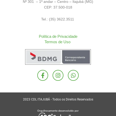
Nº 301 – 1º andar – Centro – Itajubá (MG)
CEP: 37.500-018
Tel.: (35) 3622.3511
Política de Privacidade
Termos de Uso
F
I
W
a
n
h
c
s
a
e
t
t
b
a
s
o
g
a
2023 CDL ITAJUBÁ - Todos os Direitos Reservados
o
r
p
k
a
p
Orgulhosamente desenvolvido por
-
m