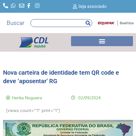
Ir
Seja associado
para
o
Buscar
Pesquisar
conteúdo
Nova carteira de identidade tem QR code e
deve ‘aposentar’ RG
Herika Nogueira
02/09/2024
[views count="'1" print="1"]