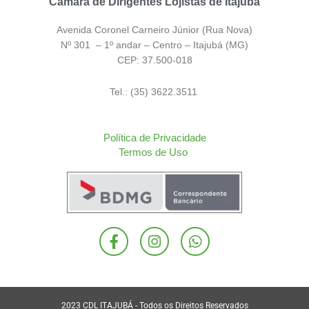
Câmara de Dirigentes Lojistas de Itajubá
Avenida Coronel Carneiro Júnior (Rua Nova)
Nº 301 – 1º andar – Centro – Itajubá (MG)
CEP: 37.500-018
Tel.: (35) 3622.3511
Política de Privacidade
Termos de Uso
F
I
W
a
n
h
c
s
a
e
t
t
b
a
s
o
g
a
2023 CDL ITAJUBÁ - Todos os Direitos Reservados