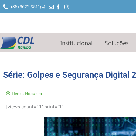
Ir
(35) 3622-3511
para
o
conteúdo
Institucional
Soluções
Série: Golpes e Segurança Digital 
Herika Nogueira
[views count="'1" print="1"]