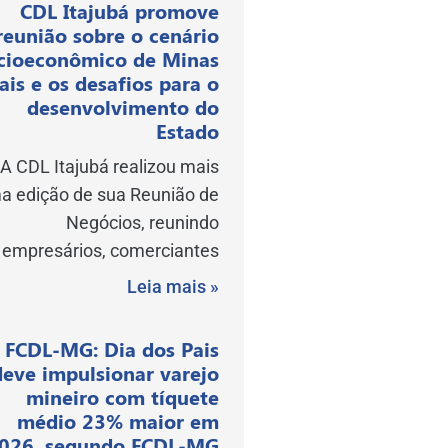
CDL Itajubá promove
reunião sobre o cenário
cioeconômico de Minas
ais e os desafios para o
desenvolvimento do
Estado
A CDL Itajubá realizou mais
a edição de sua Reunião de
Negócios, reunindo
empresários, comerciantes
Leia mais »
FCDL-MG: Dia dos Pais
deve impulsionar varejo
mineiro com tíquete
médio 23% maior em
026, segundo FCDL-MG