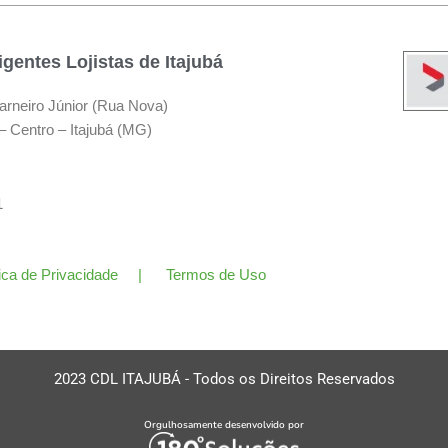
gentes Lojistas de Itajubá
arneiro Júnior (Rua Nova)
– Centro – Itajubá (MG)
11
tica de Privacidade | Termos de Uso
2023 CDL ITAJUBÁ - Todos os Direitos Reservados
Orgulhosamente desenvolvido por