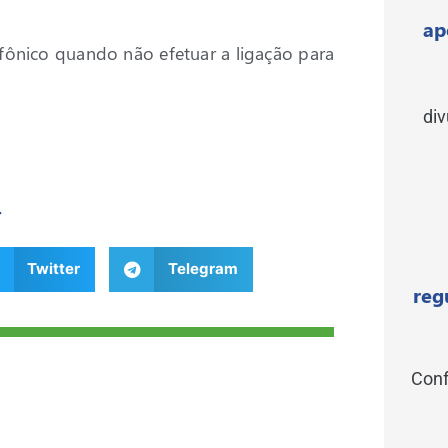
ap
fônico quando não efetuar a ligação para
di
r
Twitter
Telegram
reg
Conf