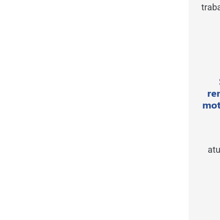
trab
re
mot
atu