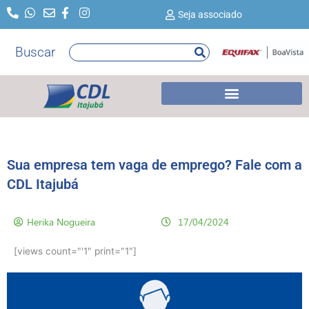
Ir
Seja associado
para
o
Buscar
Pesquisar
conteúdo
Sua empresa tem vaga de emprego? Fale com a
CDL Itajubá
Herika Nogueira
17/04/2024
[views count="'1" print="1"]