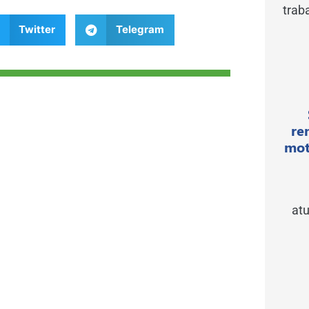
trab
Twitter
Telegram
re
mot
atu