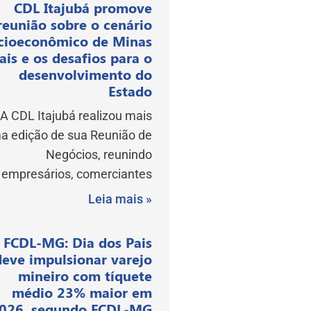
CDL Itajubá promove
reunião sobre o cenário
cioeconômico de Minas
ais e os desafios para o
desenvolvimento do
Estado
A CDL Itajubá realizou mais
a edição de sua Reunião de
Negócios, reunindo
empresários, comerciantes
Leia mais »
FCDL-MG: Dia dos Pais
deve impulsionar varejo
mineiro com tíquete
médio 23% maior em
026, segundo FCDL-MG