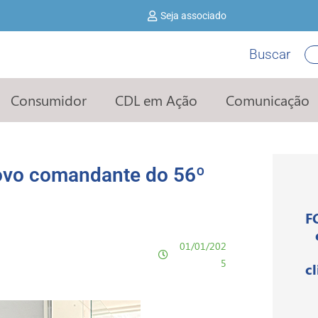
Seja associado
Buscar
Pe
Consumidor
CDL em Ação
Comunicação
novo comandante do 56º
F
01/01/202
5
c