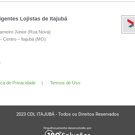
gentes Lojistas de Itajubá
arneiro Júnior (Rua Nova)
– Centro – Itajubá (MG)
11
tica de Privacidade | Termos de Uso
2023 CDL ITAJUBÁ - Todos os Direitos Reservados
Orgulhosamente desenvolvido por