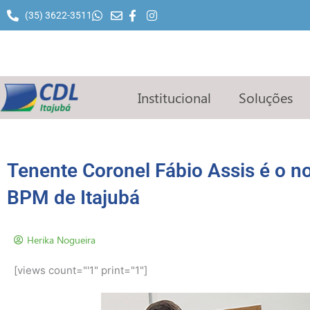
Ir
(35) 3622-3511
para
o
conteúdo
Institucional
Soluções
Tenente Coronel Fábio Assis é o 
BPM de Itajubá
Herika Nogueira
[views count="'1" print="1"]