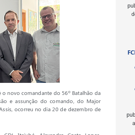
pu
d
FC
a é o novo comandante do 56º Batalhão da
missão e assunção do comando, do Major
 Assis, ocorreu no dia 20 de dezembro de
pub
a
 CDL Itajubá, Alexandre Costa Lopes,