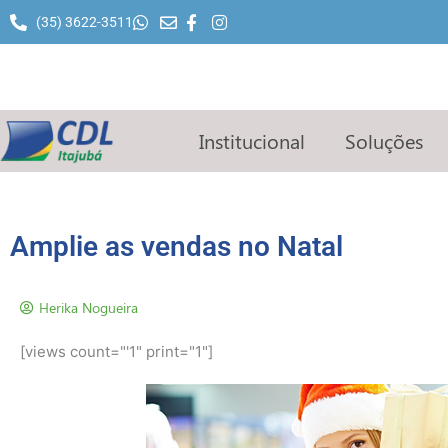
Ir
(35) 3622-3511
para
o
conteúdo
Institucional
Soluções
Amplie as vendas no Natal
Herika Nogueira
[views count="'1" print="1"]