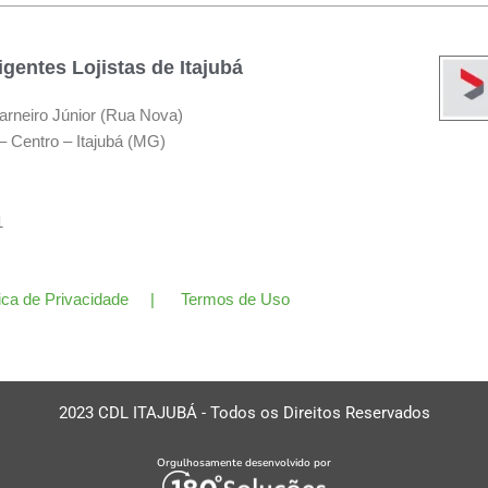
gentes Lojistas de Itajubá
arneiro Júnior (Rua Nova)
– Centro – Itajubá (MG)
11
tica de Privacidade | Termos de Uso
2023 CDL ITAJUBÁ - Todos os Direitos Reservados
Orgulhosamente desenvolvido por