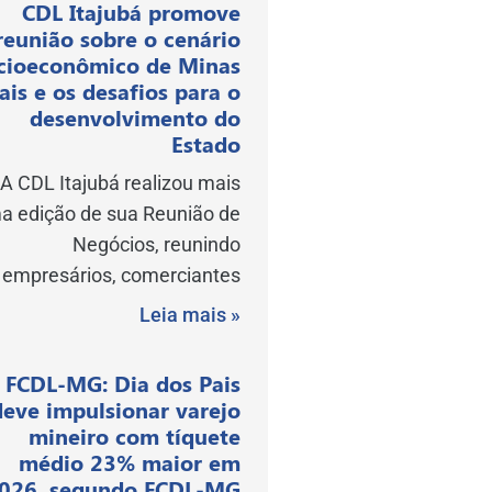
CDL Itajubá promove
reunião sobre o cenário
cioeconômico de Minas
ais e os desafios para o
desenvolvimento do
Estado
A CDL Itajubá realizou mais
a edição de sua Reunião de
Negócios, reunindo
empresários, comerciantes
Leia mais »
FCDL-MG: Dia dos Pais
deve impulsionar varejo
mineiro com tíquete
médio 23% maior em
026, segundo FCDL-MG