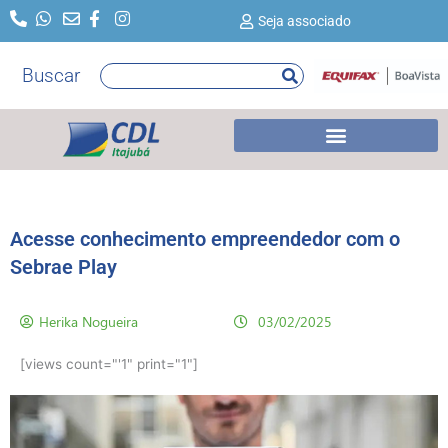
Ir
Seja associado
para
o
Buscar
Pesquisar
conteúdo
Acesse conhecimento empreendedor com o
Sebrae Play
Herika Nogueira
03/02/2025
[views count="'1" print="1"]