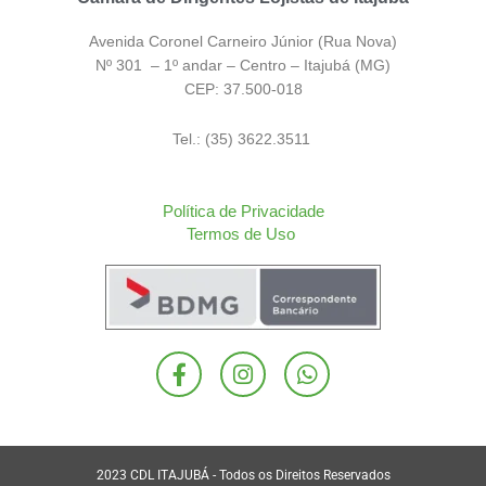
Avenida Coronel Carneiro Júnior (Rua Nova)
Nº 301 – 1º andar – Centro – Itajubá (MG)
CEP: 37.500-018
Tel.: (35) 3622.3511
Política de Privacidade
Termos de Uso
F
I
W
a
n
h
c
s
a
e
t
t
b
a
s
o
g
a
2023 CDL ITAJUBÁ - Todos os Direitos Reservados