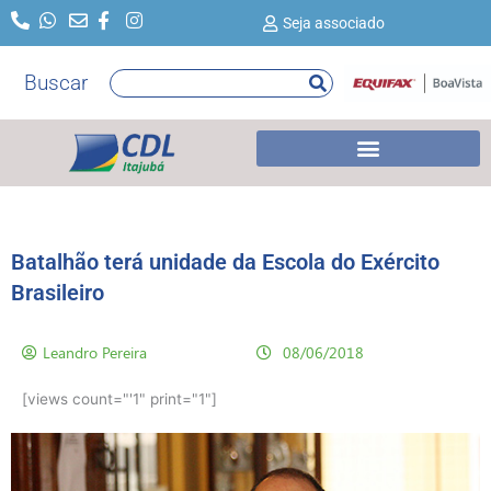
Ir
Seja associado
para
o
Buscar
Pesquisar
conteúdo
Batalhão terá unidade da Escola do Exército
Brasileiro
Leandro Pereira
08/06/2018
[views count="'1" print="1"]