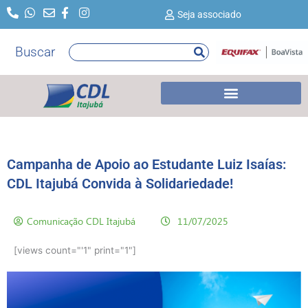
Ir
Seja associado
para
o
Buscar
Pesquisar
conteúdo
Campanha de Apoio ao Estudante Luiz Isaías:
CDL Itajubá Convida à Solidariedade!
Comunicação CDL Itajubá
11/07/2025
[views count="'1" print="1"]