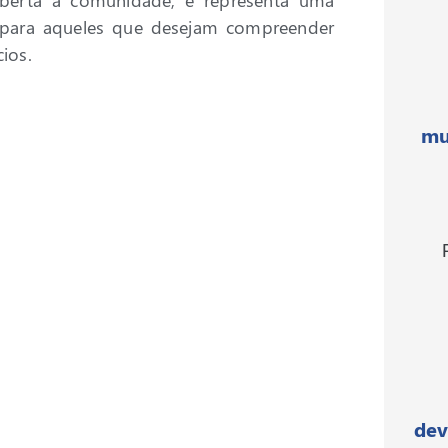
aberta à comunidade, e representa uma
 para aqueles que desejam compreender
ios.
mu
dev