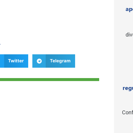
ap
di
r
Twitter
Telegram
reg
Conf