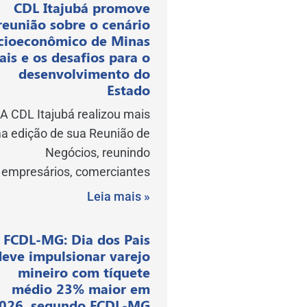
CDL Itajubá promove
reunião sobre o cenário
cioeconômico de Minas
ais e os desafios para o
desenvolvimento do
Estado
A CDL Itajubá realizou mais
a edição de sua Reunião de
Negócios, reunindo
empresários, comerciantes
Leia mais »
FCDL-MG: Dia dos Pais
deve impulsionar varejo
mineiro com tíquete
médio 23% maior em
026, segundo FCDL-MG