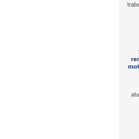
trab
re
mot
atu