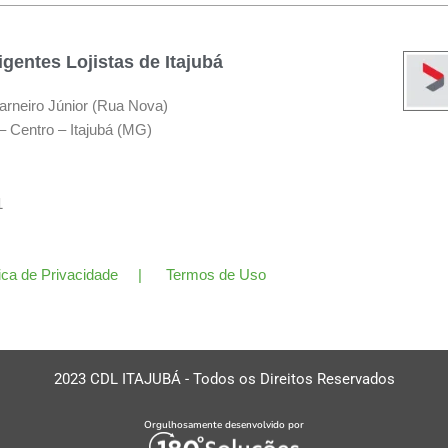
gentes Lojistas de Itajubá
arneiro Júnior (Rua Nova)
– Centro – Itajubá (MG)
11
tica de Privacidade | Termos de Uso
2023 CDL ITAJUBÁ - Todos os Direitos Reservados
Orgulhosamente desenvolvido por