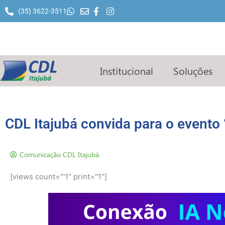
Ir
(35) 3622-3511
para
o
conteúdo
Institucional
Soluções
CDL Itajubá convida para o evento
Comunicação CDL Itajubá
[views count="'1" print="1"]