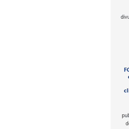
div
F
c
pu
d