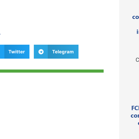
co
r
Twitter
Telegram
C
FC
co