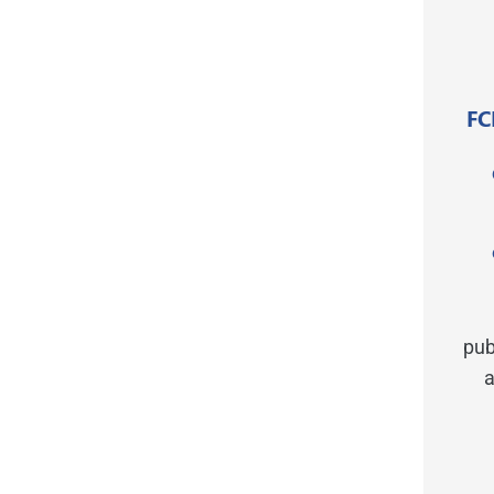
FC
pub
a