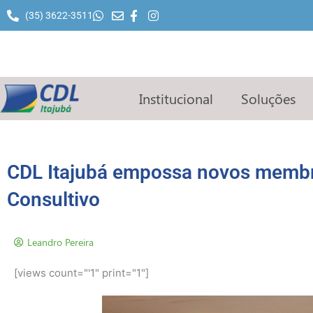
Ir
(35) 3622-3511
para
o
conteúdo
Institucional
Soluções
CDL Itajubá empossa novos memb
Consultivo
Leandro Pereira
[views count="'1" print="1"]