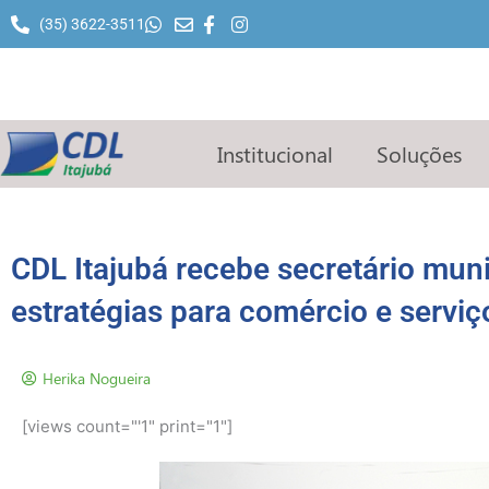
Ir
(35) 3622-3511
para
o
conteúdo
Institucional
Soluções
CDL Itajubá recebe secretário muni
estratégias para comércio e serviç
Herika Nogueira
[views count="'1" print="1"]