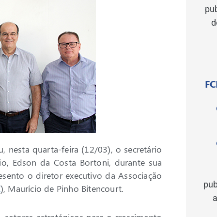
pu
d
FC
, nesta quarta-feira (12/03), o secretário
cio, Edson da Costa Bortoni, durante sua
esento o diretor executivo da Associação
pub
I
), Maurício de Pinho Bitencourt.
a
 setores estratégicos para o crescimento