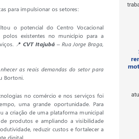
trab
as para impulsionar os setores:
altou o potencial do Centro Vocacional
polos existentes no município para a
rviços. 📍
CVT Itajubá
– Rua Jorge Braga,
re
mot
 conhecer as reais demandas do setor para
ou Bortoni.
atu
ologias no comércio e nos serviços foi
mpo, uma grande oportunidade. Para
iu a criação de uma plataforma municipal
 de produtos e ampliando a visibilidade
dutividade, reduzir custos e fortalecer a
e digital.