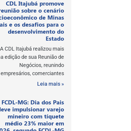
CDL Itajubá promove
reunião sobre o cenário
cioeconômico de Minas
ais e os desafios para o
desenvolvimento do
Estado
A CDL Itajubá realizou mais
a edição de sua Reunião de
Negócios, reunindo
empresários, comerciantes
Leia mais »
FCDL-MG: Dia dos Pais
deve impulsionar varejo
mineiro com tíquete
médio 23% maior em
026, segundo FCDL-MG