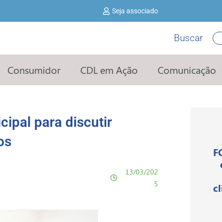
Seja associado
Buscar
Pe
Consumidor
CDL em Ação
Comunicação
cipal para discutir
os
F
13/03/202
5
c