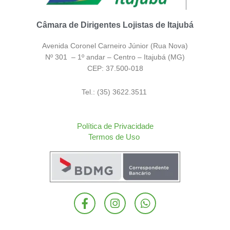
Câmara de Dirigentes Lojistas de Itajubá
Avenida Coronel Carneiro Júnior (Rua Nova)
Nº 301 – 1º andar – Centro – Itajubá (MG)
CEP: 37.500-018
Tel.: (35) 3622.3511
Política de Privacidade
Termos de Uso
F
I
W
a
n
h
c
s
a
e
t
t