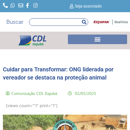
Ir
Seja associado
para
o
Buscar
Pesquisar
conteúdo
Cuidar para Transformar: ONG liderada por
vereador se destaca na proteção animal
Comunicação CDL Itajubá
02/05/2025
[views count="'1" print="1"]