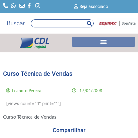
Ir
Seja associado
para
o
Buscar
Pesquisar
conteúdo
Curso Técnica de Vendas
Leandro Pereira
17/04/2008
[views count="'1" print="1"]
Curso Técnica de Vendas
Compartilhar