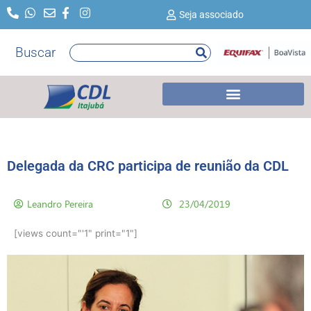
Ir
Seja associado
para
o
Buscar
Pesquisar
conteúdo
Delegada da CRC participa de reunião da CDL
Leandro Pereira
23/04/2019
[views count="'1" print="1"]