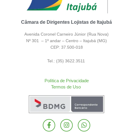
Câmara de Dirigentes Lojistas de Itajubá
Avenida Coronel Carneiro Júnior (Rua Nova)
Nº 301 – 1º andar – Centro – Itajubá (MG)
CEP: 37.500-018
Tel.: (35) 3622.3511
Política de Privacidade
Termos de Uso
F
I
W
a
n
h