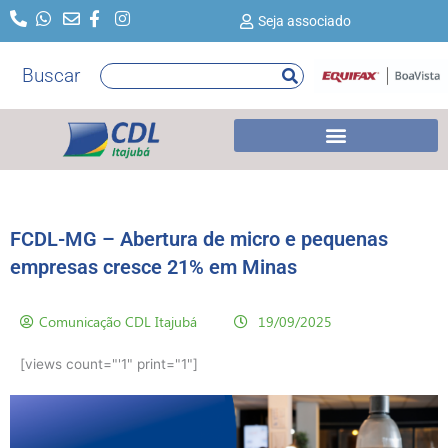
Ir
Seja associado
para
o
Buscar
Pesquisar
conteúdo
FCDL-MG – Abertura de micro e pequenas
empresas cresce 21% em Minas
Comunicação CDL Itajubá
19/09/2025
[views count="'1" print="1"]