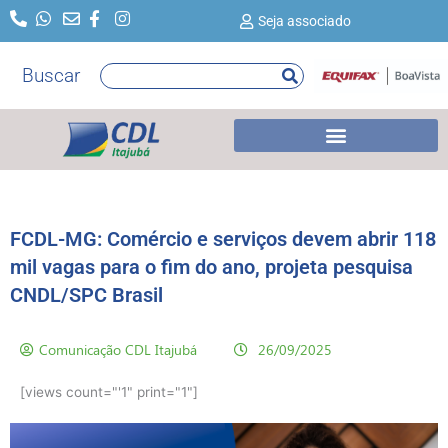
Ir
Seja associado
para
o
Buscar
Pesquisar
conteúdo
FCDL-MG: Comércio e serviços devem abrir 118
mil vagas para o fim do ano, projeta pesquisa
CNDL/SPC Brasil
Comunicação CDL Itajubá
26/09/2025
[views count="'1" print="1"]