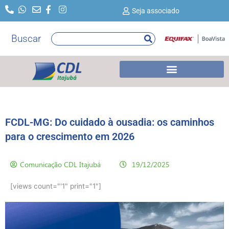
Ir
Seja associado
para
o
Buscar
Pesquisar
conteúdo
FCDL-MG: Do cuidado à ousadia: os caminhos
para o crescimento em 2026
Comunicação CDL Itajubá
19/12/2025
[views count="'1" print="1"]