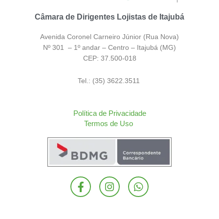
Câmara de Dirigentes Lojistas de Itajubá
Avenida Coronel Carneiro Júnior (Rua Nova)
Nº 301 – 1º andar – Centro – Itajubá (MG)
CEP: 37.500-018
Tel.: (35) 3622.3511
Política de Privacidade
Termos de Uso
F
I
W
a
n
h
c
s
a
e
t
t