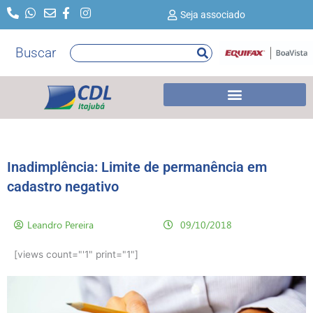
Ir
Seja associado
para
o
Buscar
Pesquisar
conteúdo
Inadimplência: Limite de permanência em
cadastro negativo
Leandro Pereira
09/10/2018
[views count="'1" print="1"]