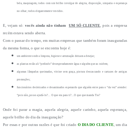
bela, maquiagem, todos com um brilho invulgar de alegria, disposição, simpatia e esperança
no olhar; todos elegantemente vestidos.
E, vejam só:
vocês ainda não tinham
UM SÓ CLIENTE
, pois a empresa
recém estava sendo aberta.
Com o passar do tempo, em muitas empresas que também foram inauguradas
da mesma forma, o que se encontra hoje é:
um ambiente onde a limpeza, higiene e arrumação deixam a desejar;
as plantas estão ali “pedindo” desesperadamente água e alguém que as cuidem;
algumas lâmpadas queimadas, vitrine sem graça, pintura descascando e cartazes de antigas
promoções;
funcionários desleixados e desanimados esperando que alguém entre para o “da vez” atender:
“pois não, posso ajudá-lo?… O que era para ti?…O que que manda Tio?
Onde foi parar a magia, aquela alegria, aquele carinho, aquela esperança,
aquele brilho do dia da inauguração?
Por essas e por outras razões é que foi criado
O DIA DO CLIENTE
, um dia