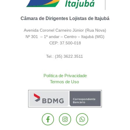
Câmara de Dirigentes Lojistas de Itajubá
Avenida Coronel Carneiro Júnior (Rua Nova)
Nº 301 – 1º andar – Centro – Itajubá (MG)
CEP: 37.500-018
Tel.: (35) 3622.3511
Política de Privacidade
Termos de Uso
F
I
W
a
n
h
c
s
a