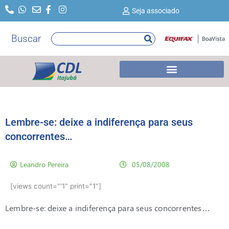
Ir
Seja associado
para
o
Buscar
Pesquisar
conteúdo
Lembre-se: deixe a indiferença para seus
concorrentes…
Leandro Pereira
05/08/2008
[views count="'1" print="1"]
Lembre-se: deixe a indiferença para seus concorrentes…