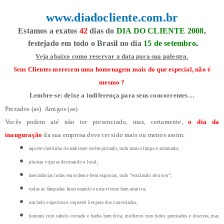
www.diadocliente.com.br
Estamos a exatos
42
dias do
DIA DO CLIENTE 2008
,
festejado em todo o Brasil no dia
15 de setembro
.
Veja abaixo como reservar a data para sua palestra.
Seus Clientes merecem uma homenagem mais do que especial, não é
mesmo ?
Lembre-se: deixe a indiferença para seus concorrentes…
Prezados (as) Amigos (as)
Vocês podem até não ter presenciado, mas, certamente,
o dia da
inauguração
da sua empresa deve ter sido mais ou menos assim:
aquele cheirinho de ambiente recém pintado, tudo muito limpo e arrumado;
plantas viçosas decorando o local;
mercadorias todas em ordem e bem expostas, tudo “estalando de novo”;
todas as lâmpadas funcionando e uma vitrine bem atrativa;
um belo e apetitoso coquetel à espera dos convidados;
homens com cabelo cortado e barba bem feita; mulheres com belos penteados e discreta, mas