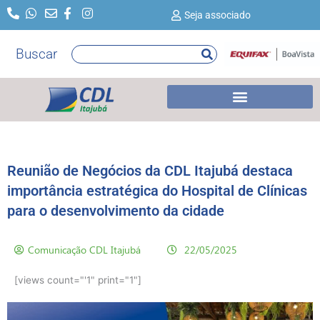
Ir
Seja associado
para
o
Buscar
Pesquisar
conteúdo
Reunião de Negócios da CDL Itajubá destaca
importância estratégica do Hospital de Clínicas
para o desenvolvimento da cidade
Comunicação CDL Itajubá
22/05/2025
[views count="'1" print="1"]