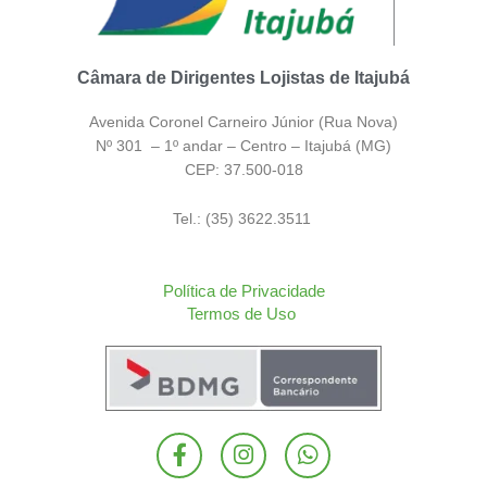
Câmara de Dirigentes Lojistas de Itajubá
Avenida Coronel Carneiro Júnior (Rua Nova)
Nº 301 – 1º andar – Centro – Itajubá (MG)
CEP: 37.500-018
Tel.: (35) 3622.3511
Política de Privacidade
Termos de Uso
F
I
W
a
n
h