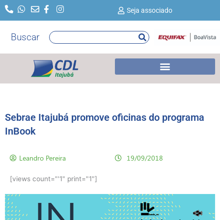
Ir
Seja associado
para
o
Buscar
Pesquisar
conteúdo
Sebrae Itajubá promove oficinas do programa
InBook
Leandro Pereira
19/09/2018
[views count="'1" print="1"]