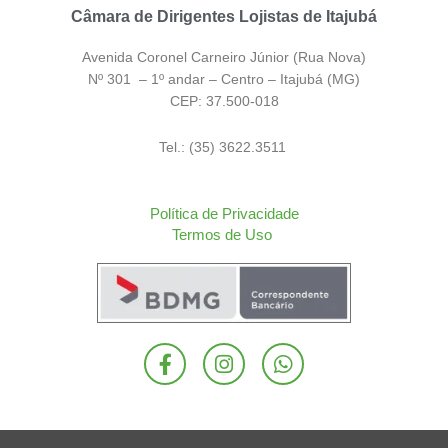
Câmara de Dirigentes Lojistas de Itajubá
Avenida Coronel Carneiro Júnior (Rua Nova)
Nº 301 – 1º andar – Centro – Itajubá (MG)
CEP: 37.500-018
Tel.: (35) 3622.3511
Política de Privacidade
Termos de Uso
F
I
W
a
n
h
c
s
a
e
t
t
b
a
s