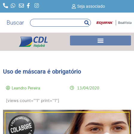
Ir
Seja associado
para
o
Buscar
Pesquisar
conteúdo
Uso de máscara é obrigatório
Leandro Pereira
13/04/2020
[views count="'1" print="1"]