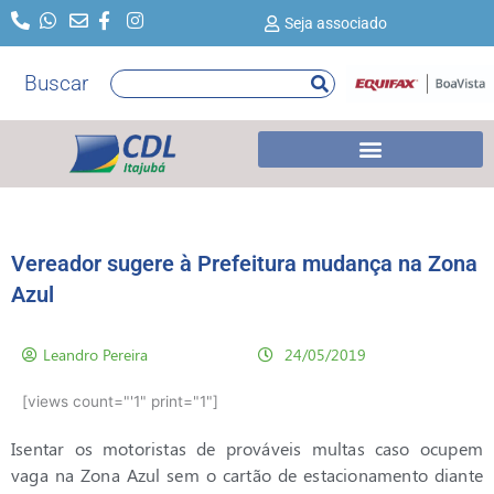
Ir
Seja associado
para
o
Buscar
Pesquisar
conteúdo
Vereador sugere à Prefeitura mudança na Zona
Azul
Leandro Pereira
24/05/2019
[views count="'1" print="1"]
Isentar os motoristas de prováveis multas caso ocupem
vaga na Zona Azul sem o cartão de estacionamento diante