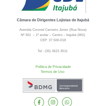
Câmara de Dirigentes Lojistas de Itajubá
Avenida Coronel Carneiro Júnior (Rua Nova)
Nº 301 – 1º andar – Centro – Itajubá (MG)
CEP: 37.500-018
Tel.: (35) 3622.3511
Política de Privacidade
Termos de Uso
F
I
W
a
n
h