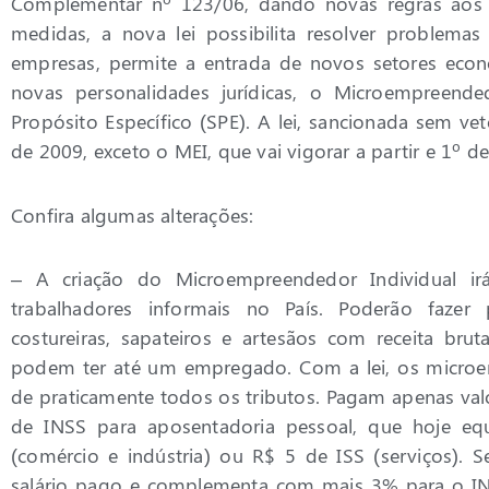
Complementar nº 123/06, dando novas regras aos o
medidas, a nova lei possibilita resolver problemas 
empresas, permite a entrada de novos setores econ
novas personalidades jurídicas, o Microempreende
Propósito Específico (SPE). A lei, sancionada sem ve
de 2009, exceto o MEI, que vai vigorar a partir e 1º de
Confira algumas alterações:
– A criação do Microempreendedor Individual irá
trabalhadores informais no País. Poderão faz
costureiras, sapateiros e artesãos com receita br
podem ter até um empregado. Com a lei, os microem
de praticamente todos os tributos. Pagam apenas val
de INSS para aposentadoria pessoal, que hoje eq
(comércio e indústria) ou R$ 5 de ISS (serviços).
salário pago e complementa com mais 3% para o I