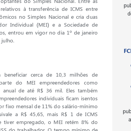
ptantes do Simples Nacional. Entre as
pu
relativos à transferência de ICMS entre
d
ômicos no Simples Nacional e cria duas
dor Individual (MEI) e a Sociedade de
tos, entrou em vigor no dia 1º de janeiro
 julho.
FC
 beneficiar cerca de 10,3 milhões de
er parte do MEI empreendedores como
uta anual de até R$ 36 mil. Eles também
preendedores individuais ficam isentos
or fixo mensal de 11% do salário-mínimo
pub
uivale a R$ 45,65, mais R$ 1 de ICMS
a
 Se tiver empregado, o MEI retém 8% do
NSS do trabalhador. O tempo mínimo de