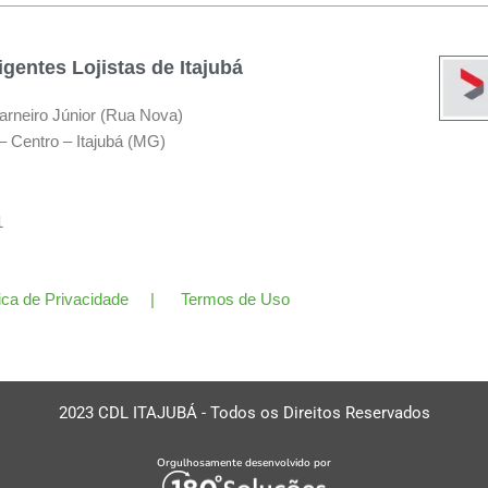
gentes Lojistas de Itajubá
arneiro Júnior (Rua Nova)
– Centro – Itajubá (MG)
11
tica de Privacidade | Termos de Uso
2023 CDL ITAJUBÁ - Todos os Direitos Reservados
Orgulhosamente desenvolvido por