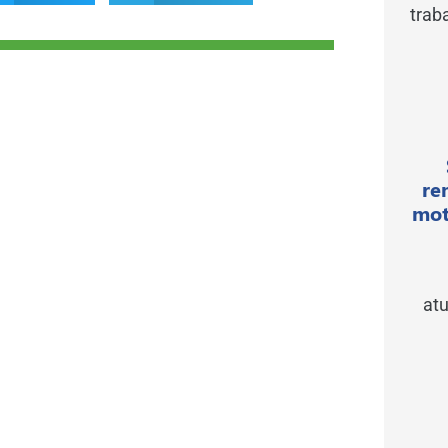
trab
re
mot
atu