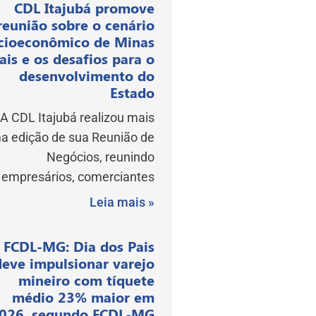
CDL Itajubá promove
reunião sobre o cenário
cioeconômico de Minas
ais e os desafios para o
desenvolvimento do
Estado
A CDL Itajubá realizou mais
a edição de sua Reunião de
Negócios, reunindo
empresários, comerciantes
Leia mais »
FCDL-MG: Dia dos Pais
deve impulsionar varejo
mineiro com tíquete
médio 23% maior em
026, segundo FCDL-MG